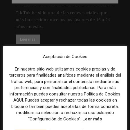
Tik Tok ha sido una de las redes sociales que
más ha crecido entre los los jóvenes de 16 a 24
años en este...
Leer más
Aceptación de Cookies
En nuestro sitio web utilizamos cookies propias y de
1
2
terceros para finalidades analíticas mediante el análisis del
tráfico web, para personalizar el contenido mediante sus
preferencias y con finalidades publicitarias. Para más
Becario/a de redes sociales y
información puedes consultar nuestra Política de Cookies
AQUÍ. Puedes aceptar y rechazar todas las cookies en
creación de contenidos
bloque o también puedes aceptarlas de forma concreta,
modificar su selección o rechazar su uso pulsando
Madrid
ASE Athletics
Híbrido
Prácticas
“Configuración de Cookies”.
Leer más
.
.
.