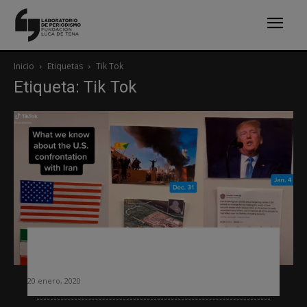
Inicio
Etiquetas
Tik Tok
Etiqueta: Tik Tok
Contenidos informativos en Tik Tok:
las pruebas del USA Today
20 enero, 2020