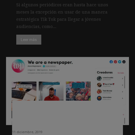
Si algunos periódicos eran hasta hace unos
meses la excepción en usar de una manera
estratégica Tik Tok para llegar a jóvenes
audiencias, como...
Leer más
¿Qué deben contar los medios en Tik
Tok? La estrategia del Washington
Post
11 diciembre, 2019