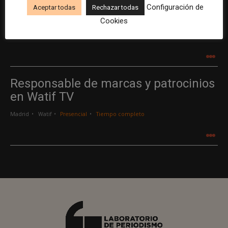
Configuración de
Aceptar todas
Rechazar todas
Creador/a de contenidos
Cookies
Barcelona
Gods Brand
Indefinido
Tiempo completo
.
.
.
Responsable de marcas y patrocinios
en Watif TV
Madrid
Watif
Presencial
Tiempo completo
.
.
.