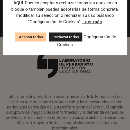
en Watif TV
AQUÍ. Puedes aceptar y rechazar todas las cookies en
bloque o también puedes aceptarlas de forma concreta,
Madrid
Watif
Presencial
Tiempo completo
modificar su selección o rechazar su uso pulsando
“Configuración de Cookies”.
Leer más
Configuración de
Aceptar todas
Rechazar todas
Cookies
Laboratorio de periodismo es una iniciativa de la Fundación Luca
de Tena que nace para tratar de cubrir las necesidades de los
periodistas derivadas de la transformación del sector, el cambio
disruptivo del negocio de la información y la demanda de nuevos
perfiles profesionales en entornos en los que dicha formación no
está, en la mayoría de los casos, al alcance de los nuevos
profesionales.