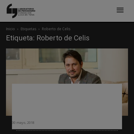
Inicio
Etiquetas
Roberto de Celis
Etiqueta: Roberto de Celis
Roberto De Celis: «Tenemos que
aprovechar el Big Data para ofrecer a
nuestros usuarios productos que se
adapten a lo que buscan»
30 mayo, 2018