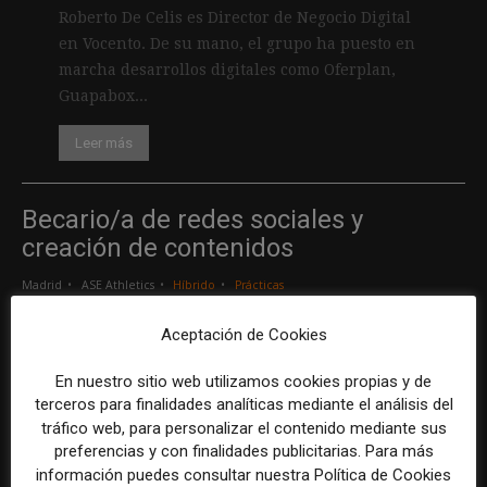
Roberto De Celis es Director de Negocio Digital
en Vocento. De su mano, el grupo ha puesto en
marcha desarrollos digitales como Oferplan,
Guapabox...
Leer más
Becario/a de redes sociales y
creación de contenidos
Madrid
ASE Athletics
Híbrido
Prácticas
Aceptación de Cookies
Creador/a de contenidos
En nuestro sitio web utilizamos cookies propias y de
Barcelona
Gods Brand
Indefinido
Tiempo completo
terceros para finalidades analíticas mediante el análisis del
tráfico web, para personalizar el contenido mediante sus
preferencias y con finalidades publicitarias. Para más
Responsable de marcas y patrocinios
información puedes consultar nuestra Política de Cookies