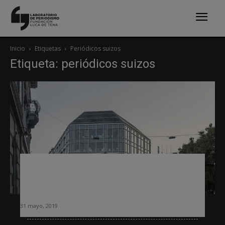
Inicio
Etiquetas
Periódicos suizos
Etiqueta: periódicos suizos
El grupo editorial Tamedia amplía su
campo de acción y entra en una
incubadora de fintech
31 mayo, 2019