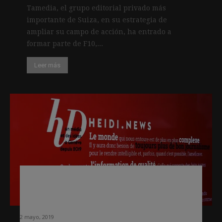
Tamedia, el grupo editorial privado más
importante de Suiza, en su estrategia de
ampliar su campo de acción, ha entrado a
formar parte de F10,...
Leer más
Heidi News, la propuesta con la que el
ex subdirector de Le Monde quiere
innovar el panorama de los medios
2 mayo, 2019