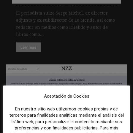
El periodista suizo Serge Michel, ex director
adjunto y ex subdirector de Le Monde, así como
redactor en medios como L'Hebdo y autor de
libros como...
Leer más
Aceptación de Cookies
Un periódico suizo quintuplica su
En nuestro sitio web utilizamos cookies propias y de
tasa de suscripción al cambiar de un
terceros para finalidades analíticas mediante el análisis del
muro de pago normal a uno
tráfico web, para personalizar el contenido mediante sus
preferencias y con finalidades publicitarias. Para más
personalizado