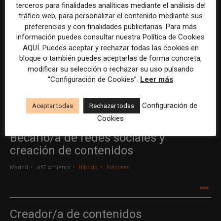
terceros para finalidades analíticas mediante el análisis del
25 febrero, 2019
tráfico web, para personalizar el contenido mediante sus
preferencias y con finalidades publicitarias. Para más
El CEO del New York Times, Mark Thompson, no
información puedes consultar nuestra Política de Cookies
se sorprende del declive que están
AQUÍ. Puedes aceptar y rechazar todas las cookies en
bloque o también puedes aceptarlas de forma concreta,
experimentando los medios que habían
modificar su selección o rechazar su uso pulsando
apostado por la publicidad...
“Configuración de Cookies”.
Leer más
Leer más
Configuración de
Aceptar todas
Rechazar todas
Cookies
Becario/a de redes sociales y
creación de contenidos
Madrid
ASE Athletics
Híbrido
Prácticas
.
.
.
Creador/a de contenidos