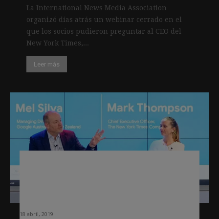
La International News Media Association
organizó días atrás un webinar cerrado en el
que los socios pudieron preguntar al CEO del
New York Times,...
Leer más
Ceo del NTY:» Los editores que creen
que pueden mantener el negocio
recortando redacciones se están
engañando»
18 abril, 2019