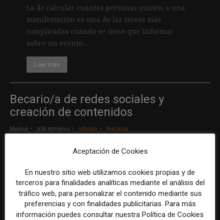
La de calcular cuántas personas asisten a una
manifestación es una de las tareas más
complicadas cuando se tiene que informar
sobre un evento...
Leer más
Becario/a de redes sociales y
creación de contenidos
Madrid
ASE Athletics
Híbrido
Prácticas
Aceptación de Cookies
Creador/a de contenidos
En nuestro sitio web utilizamos cookies propias y de
Barcelona
Gods Brand
Indefinido
Tiempo completo
terceros para finalidades analíticas mediante el análisis del
tráfico web, para personalizar el contenido mediante sus
preferencias y con finalidades publicitarias. Para más
Responsable de marcas y patrocinios
información puedes consultar nuestra Política de Cookies