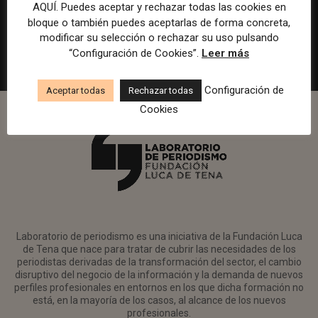
en Watif TV
AQUÍ. Puedes aceptar y rechazar todas las cookies en
bloque o también puedes aceptarlas de forma concreta,
Madrid
Watif
Presencial
Tiempo completo
modificar su selección o rechazar su uso pulsando
“Configuración de Cookies”.
Leer más
Configuración de
Aceptar todas
Rechazar todas
Cookies
Laboratorio de periodismo es una iniciativa de la Fundación Luca
de Tena que nace para tratar de cubrir las necesidades de los
periodistas derivadas de la transformación del sector, el cambio
disruptivo del negocio de la información y la demanda de nuevos
perfiles profesionales en entornos en los que dicha formación no
está, en la mayoría de los casos, al alcance de los nuevos
profesionales.