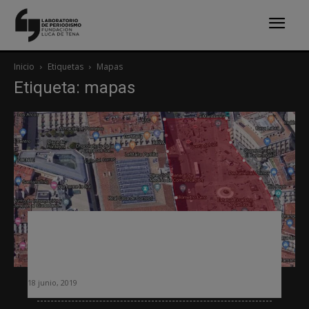
Inicio
Etiquetas
Mapas
Etiqueta: mapas
Mapchecking, la herramienta que
permite calcular asistentes a
manifestaciones
18 junio, 2019