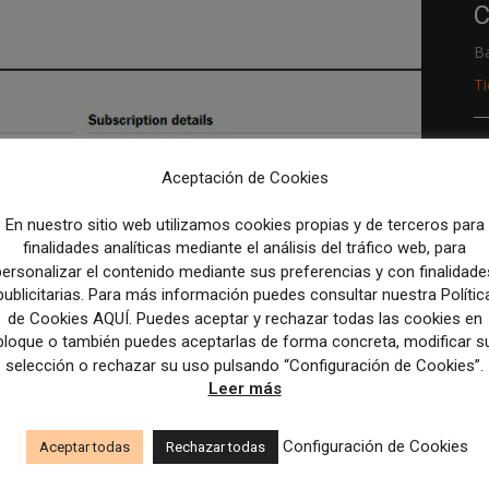
C
B
T
R
p
Aceptación de Cookies
M
En nuestro sitio web utilizamos cookies propias y de terceros para
finalidades analíticas mediante el análisis del tráfico web, para
c
personalizar el contenido mediante sus preferencias y con finalidade
publicitarias. Para más información puedes consultar nuestra Polític
de Cookies AQUÍ. Puedes aceptar y rechazar todas las cookies en
bloque o también puedes aceptarlas de forma concreta, modificar s
selección o rechazar su uso pulsando “Configuración de Cookies”.
o de vida del cliente
Leer más
undamental para los
Configuración de Cookies
Aceptar todas
Rechazar todas