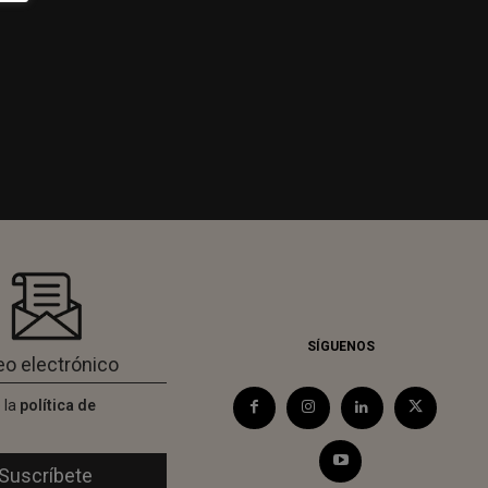
SÍGUENOS
 la
política de
d