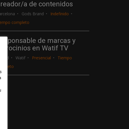
reador/a de contenidos
arcelona
Gods Brand
Indefinido
iempo completo
esponsable de marcas y
atrocinios en Watif TV
adrid
Watif
Presencial
Tiempo
ompleto
s
a
u