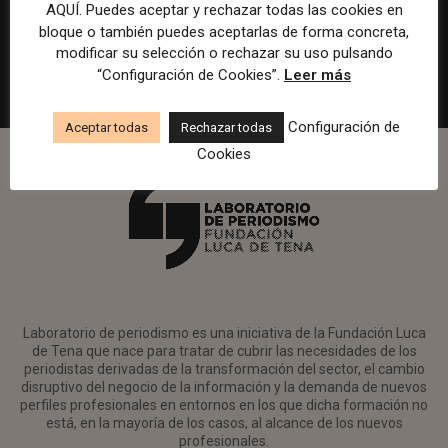
en Watif TV
AQUÍ. Puedes aceptar y rechazar todas las cookies en
bloque o también puedes aceptarlas de forma concreta,
Madrid
Watif
Presencial
Tiempo completo
modificar su selección o rechazar su uso pulsando
“Configuración de Cookies”.
Leer más
Configuración de
Aceptar todas
Rechazar todas
Cookies
Laboratorio de periodismo es una iniciativa de la Fundación Luca
de Tena que nace para tratar de cubrir las necesidades de los
periodistas derivadas de la transformación del sector, el cambio
disruptivo del negocio de la información y la demanda de nuevos
perfiles profesionales en entornos en los que dicha formación no
está, en la mayoría de los casos, al alcance de los nuevos
profesionales.