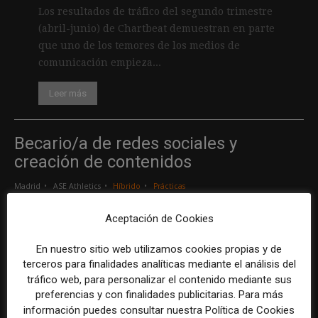
Los resultados de tráfico del segundo trimestre
(abril-junio) de Chartbeat demuestran en parte
que uno de los temores de los medios de
comunicación empieza...
Leer más
Becario/a de redes sociales y
creación de contenidos
Madrid
ASE Athletics
Híbrido
Prácticas
Aceptación de Cookies
Creador/a de contenidos
En nuestro sitio web utilizamos cookies propias y de
Barcelona
Gods Brand
Indefinido
Tiempo completo
terceros para finalidades analíticas mediante el análisis del
tráfico web, para personalizar el contenido mediante sus
preferencias y con finalidades publicitarias. Para más
Responsable de marcas y patrocinios
información puedes consultar nuestra Política de Cookies