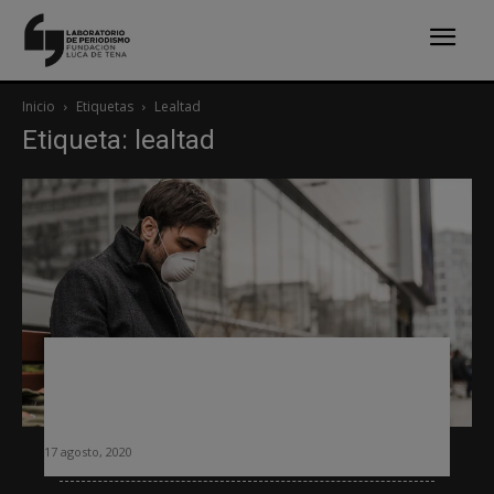
Inicio
Etiquetas
Lealtad
Etiqueta: lealtad
El incremento de audiencia no ha
generado una gran lealtad en medios,
según el último informe de Chartbeat
17 agosto, 2020