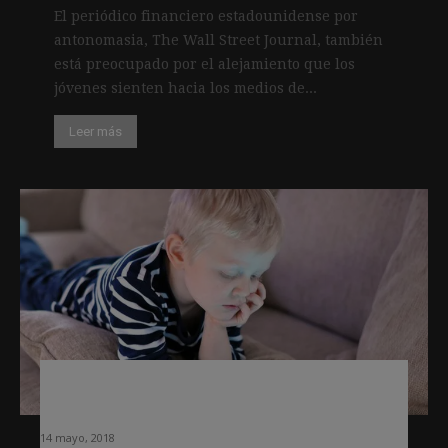
El periódico financiero estadounidense por
antonomasia, The Wall Street Journal, también
está preocupado por el alejamiento que los
jóvenes sienten hacia los medios de...
Leer más
Ediciones digitales para niños como
forma de fidelizarlos desde pequeños
14 mayo, 2018