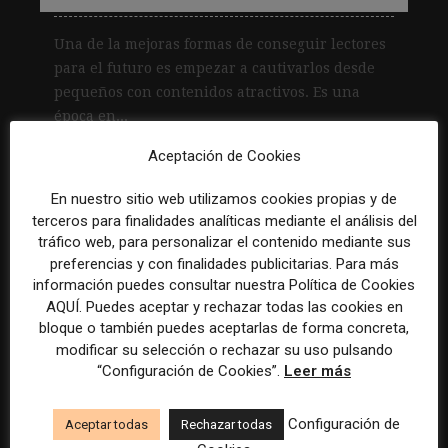
Una de la mejoras formas de conseguir lectores
para el futuro es empezar a cautivarlos desde
pequeños con contenidos atractivos. Es una
época en...
Aceptación de Cookies
Leer más
En nuestro sitio web utilizamos cookies propias y de
terceros para finalidades analíticas mediante el análisis del
tráfico web, para personalizar el contenido mediante sus
Becario/a de redes sociales y
preferencias y con finalidades publicitarias. Para más
creación de contenidos
información puedes consultar nuestra Política de Cookies
AQUÍ. Puedes aceptar y rechazar todas las cookies en
Madrid
ASE Athletics
Híbrido
Prácticas
bloque o también puedes aceptarlas de forma concreta,
modificar su selección o rechazar su uso pulsando
.
.
.
“Configuración de Cookies”.
Leer más
Creador/a de contenidos
Configuración de
Aceptar todas
Rechazar todas
Barcelona
Gods Brand
Indefinido
Tiempo completo