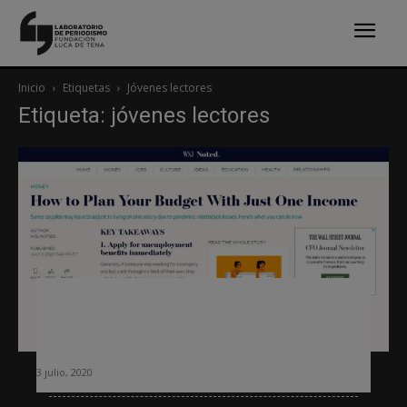
Inicio
Etiquetas
Jóvenes lectores
Etiqueta: jóvenes lectores
Así es Noted, la revista con la que The
Wall Street Journal quiere acercarse
a los jóvenes
3 julio, 2020