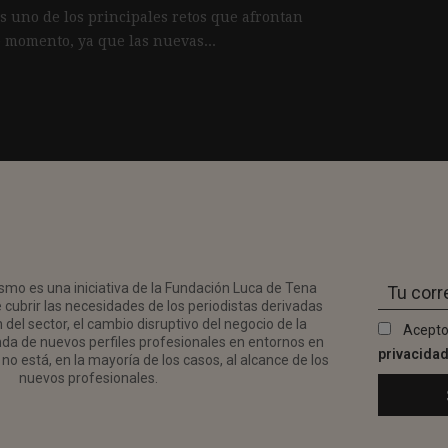
es uno de los principales retos que afrontan
 momento, ya que las nuevas...
smo es una iniciativa de la Fundación Luca de Tena
 cubrir las necesidades de los periodistas derivadas
del sector, el cambio disruptivo del negocio de la
Acepto
da de nuevos perfiles profesionales en entornos en
privacida
no está, en la mayoría de los casos, al alcance de los
nuevos profesionales.