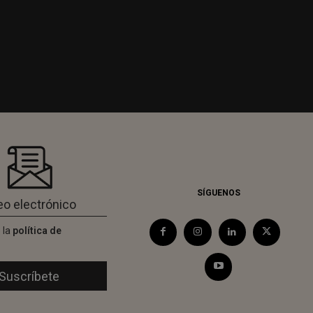
SÍGUENOS
 la
política de
d