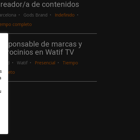
reador/a de contenidos
arcelona
Gods Brand
Indefinido
iempo completo
esponsable de marcas y
atrocinios en Watif TV
adrid
Watif
Presencial
Tiempo
s
ompleto
a
u