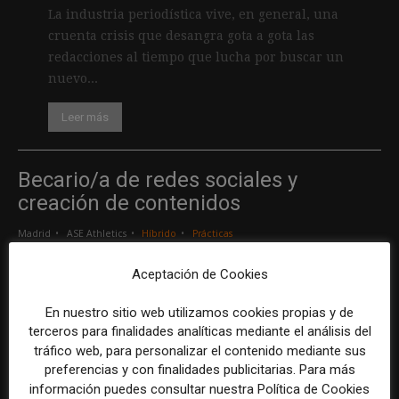
La industria periodística vive, en general, una
cruenta crisis que desangra gota a gota las
redacciones al tiempo que lucha por buscar un
nuevo...
Leer más
Becario/a de redes sociales y
creación de contenidos
Madrid
ASE Athletics
Híbrido
Prácticas
Aceptación de Cookies
Creador/a de contenidos
En nuestro sitio web utilizamos cookies propias y de
Barcelona
Gods Brand
Indefinido
Tiempo completo
terceros para finalidades analíticas mediante el análisis del
tráfico web, para personalizar el contenido mediante sus
preferencias y con finalidades publicitarias. Para más
Responsable de marcas y patrocinios
información puedes consultar nuestra Política de Cookies