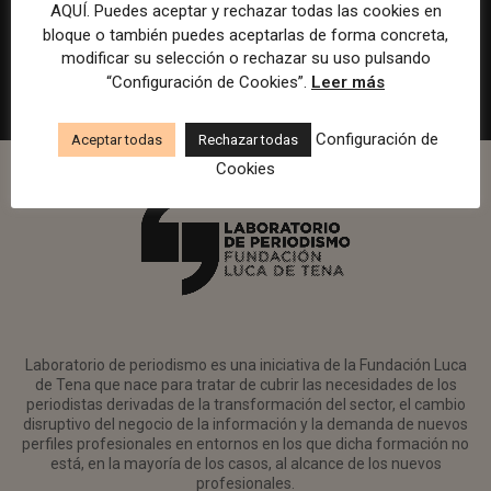
en Watif TV
AQUÍ. Puedes aceptar y rechazar todas las cookies en
bloque o también puedes aceptarlas de forma concreta,
Madrid
Watif
Presencial
Tiempo completo
modificar su selección o rechazar su uso pulsando
“Configuración de Cookies”.
Leer más
Configuración de
Aceptar todas
Rechazar todas
Cookies
Laboratorio de periodismo es una iniciativa de la Fundación Luca
de Tena que nace para tratar de cubrir las necesidades de los
periodistas derivadas de la transformación del sector, el cambio
disruptivo del negocio de la información y la demanda de nuevos
perfiles profesionales en entornos en los que dicha formación no
está, en la mayoría de los casos, al alcance de los nuevos
profesionales.