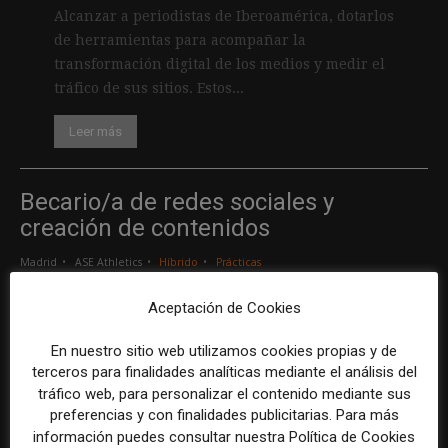
Alcanzar a periodistas de Iberoamérica, dotarlos
de herramientas para acompañar la
transformación digital de los medios y medir el
tráfico de sus sitios. Estos...
Leer más
Becario/a de redes sociales y
creación de contenidos
Madrid
ASE Athletics
Híbrido
Prácticas
Aceptación de Cookies
Creador/a de contenidos
En nuestro sitio web utilizamos cookies propias y de
Barcelona
Gods Brand
Indefinido
Tiempo completo
terceros para finalidades analíticas mediante el análisis del
tráfico web, para personalizar el contenido mediante sus
preferencias y con finalidades publicitarias. Para más
Responsable de marcas y patrocinios
información puedes consultar nuestra Política de Cookies