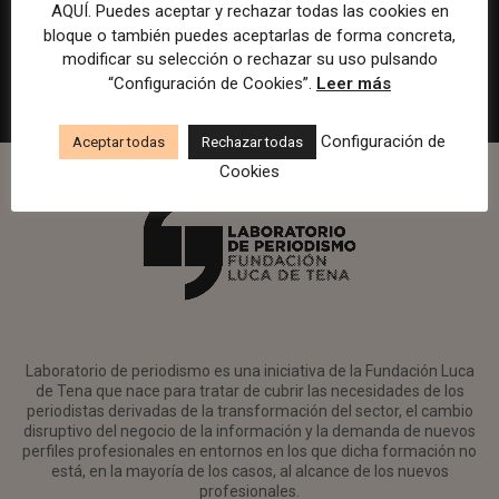
en Watif TV
AQUÍ. Puedes aceptar y rechazar todas las cookies en
bloque o también puedes aceptarlas de forma concreta,
Madrid
Watif
Presencial
Tiempo completo
modificar su selección o rechazar su uso pulsando
“Configuración de Cookies”.
Leer más
Configuración de
Aceptar todas
Rechazar todas
Cookies
Laboratorio de periodismo es una iniciativa de la Fundación Luca
de Tena que nace para tratar de cubrir las necesidades de los
periodistas derivadas de la transformación del sector, el cambio
disruptivo del negocio de la información y la demanda de nuevos
perfiles profesionales en entornos en los que dicha formación no
está, en la mayoría de los casos, al alcance de los nuevos
profesionales.