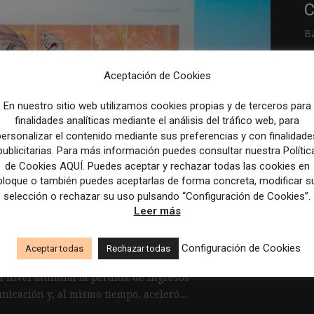
C
B
T
Aceptación de Cookies
R
En nuestro sitio web utilizamos cookies propias y de terceros para
p
finalidades analíticas mediante el análisis del tráfico web, para
ro: “Las herramientas
personalizar el contenido mediante sus preferencias y con finalidade
M
publicitarias. Para más información puedes consultar nuestra Polític
ueden ser esenciales
c
de Cookies AQUÍ. Puedes aceptar y rechazar todas las cookies en
bloque o también puedes aceptarlas de forma concreta, modificar s
tas, tanto ahora como
selección o rechazar su uso pulsando “Configuración de Cookies”.
Leer más
Configuración de Cookies
Aceptar todas
Rechazar todas
a nivel mundial la pérdida de ingresos
nicación y, al mismo tiempo, aceleró...