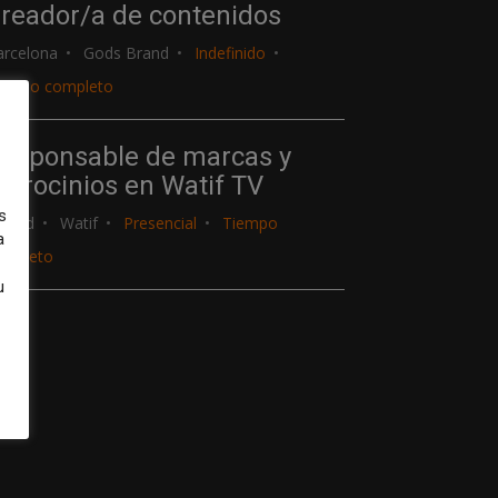
reador/a de contenidos
arcelona
Gods Brand
Indefinido
iempo completo
esponsable de marcas y
atrocinios en Watif TV
s
adrid
Watif
Presencial
Tiempo
a
ompleto
u