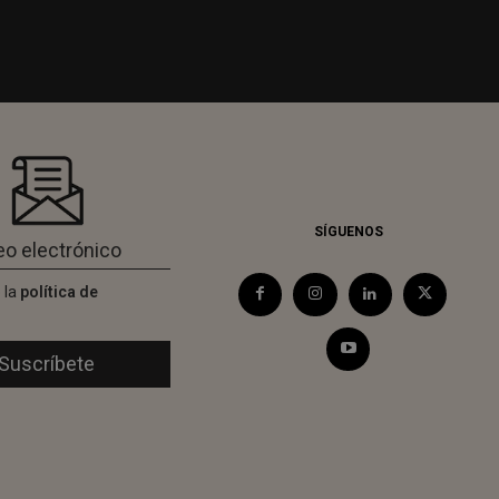
SÍGUENOS
 la
política de
d