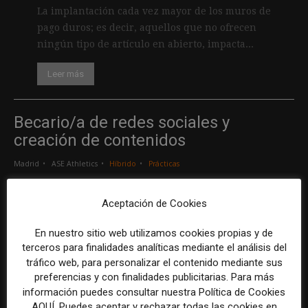
La implantación cada vez mayor de los muros de
pago duros; es decir, aquellos que no ofrecen
ningún tipo de artículo en abierto, impacta...
Leer más
Becario/a de redes sociales y
creación de contenidos
Madrid
ASE Athletics
Híbrido
Prácticas
Aceptación de Cookies
Creador/a de contenidos
Barcelona
Gods Brand
Indefinido
Tiempo completo
En nuestro sitio web utilizamos cookies propias y de
terceros para finalidades analíticas mediante el análisis del
tráfico web, para personalizar el contenido mediante sus
Responsable de marcas y patrocinios
preferencias y con finalidades publicitarias. Para más
en Watif TV
información puedes consultar nuestra Política de Cookies
AQUÍ. Puedes aceptar y rechazar todas las cookies en