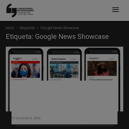
Inicio
Etiquetas
Google News Showcase
Etiqueta: Google News Showcase
Google amplía el programa News
Showcase para ofrecer gratuitamente
a los lectores contenido de pago
elegido por los editores
15 diciembre, 2020