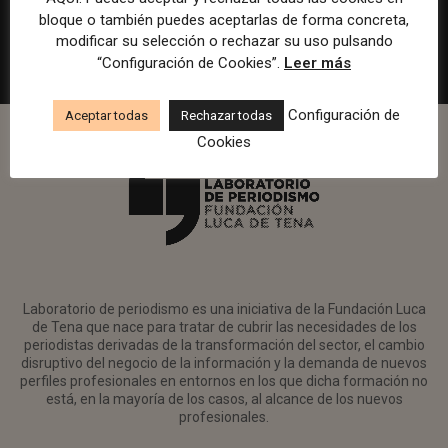
Madrid
Watif
Presencial
Tiempo completo
bloque o también puedes aceptarlas de forma concreta,
modificar su selección o rechazar su uso pulsando
“Configuración de Cookies”.
Leer más
Configuración de
Aceptar todas
Rechazar todas
Cookies
Laboratorio de periodismo es una iniciativa de la Fundación Luca
de Tena que nace para tratar de cubrir las necesidades de los
periodistas derivadas de la transformación del sector, el cambio
disruptivo del negocio de la información y la demanda de nuevos
perfiles profesionales en entornos en los que dicha formación no
está, en la mayoría de los casos, al alcance de los nuevos
profesionales.