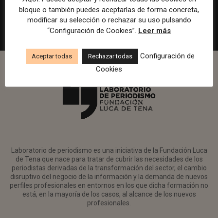
Madrid
Watif
Presencial
Tiempo completo
bloque o también puedes aceptarlas de forma concreta,
modificar su selección o rechazar su uso pulsando
“Configuración de Cookies”.
Leer más
Configuración de
Aceptar todas
Rechazar todas
Cookies
Laboratorio de periodismo es una iniciativa de la Fundación Luca
de Tena que nace para tratar de cubrir las necesidades de los
periodistas derivadas de la transformación del sector, el cambio
disruptivo del negocio de la información y la demanda de nuevos
perfiles profesionales en entornos en los que dicha formación no
está, en la mayoría de los casos, al alcance de los nuevos
profesionales.