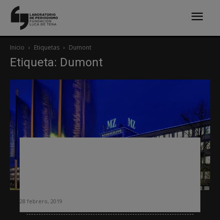
Inicio
Etiquetas
Dumont
Etiqueta: Dumont
Crisis de la prensa: el histórico grupo
alemán Dumont quiere vender sus
medios y centrarse en información
para empresas y tecnología
28 febrero, 2019