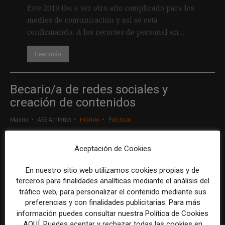
Este 2019 iba a ser otro año complicado para los
medios de comunicación y así se está
confirmando. A los recortes de personal en...
Leer más
Becario/a de redes sociales y
creación de contenidos
Madrid
ASE Athletics
Híbrido
Prácticas
Aceptación de Cookies
Creador/a de contenidos
Barcelona
Gods Brand
Indefinido
Tiempo completo
En nuestro sitio web utilizamos cookies propias y de
terceros para finalidades analíticas mediante el análisis del
tráfico web, para personalizar el contenido mediante sus
Responsable de marcas y patrocinios
preferencias y con finalidades publicitarias. Para más
en Watif TV
información puedes consultar nuestra Política de Cookies
AQUÍ. Puedes aceptar y rechazar todas las cookies en