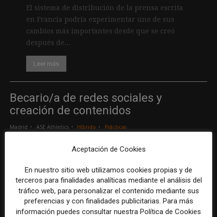
El sistema de distribución de la prensa escrita
en Francia podría experimentar uno de sus
cambios más importantes desde que se creó
después de...
Leer más
Becario/a de redes sociales y
creación de contenidos
Madrid
ASE Athletics
Híbrido
Prácticas
Aceptación de Cookies
Creador/a de contenidos
En nuestro sitio web utilizamos cookies propias y de
Barcelona
Gods Brand
Indefinido
Tiempo completo
terceros para finalidades analíticas mediante el análisis del
tráfico web, para personalizar el contenido mediante sus
preferencias y con finalidades publicitarias. Para más
Responsable de marcas y patrocinios
información puedes consultar nuestra Política de Cookies