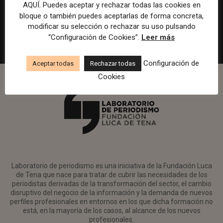
en Watif TV
AQUÍ. Puedes aceptar y rechazar todas las cookies en
bloque o también puedes aceptarlas de forma concreta,
Madrid
Watif
Presencial
Tiempo completo
modificar su selección o rechazar su uso pulsando
“Configuración de Cookies”.
Leer más
Configuración de
Aceptar todas
Rechazar todas
Cookies
Laboratorio de periodismo es una iniciativa de la Fundación Luca
de Tena que nace para tratar de cubrir las necesidades de los
periodistas derivadas de la transformación del sector, el cambio
disruptivo del negocio de la información y la demanda de nuevos
perfiles profesionales en entornos en los que dicha formación no
está, en la mayoría de los casos, al alcance de los nuevos
profesionales.