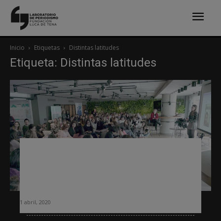
Inicio
Etiquetas
Distintas latitudes
Etiqueta: Distintas latitudes
Cómo los medios digitales
independientes de América Latina y
de España adaptaron sus contenidos
para cubrir la pandemia
1 abril, 2020