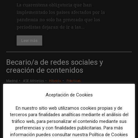
La cuarentena obligatoria que han
implementado los países afectados por la
pandemia no solo ha generado que los
periodistas dejaran de ir a las...
Leer más
Becario/a de redes sociales y
creación de contenidos
Madrid
ASE Athletics
Híbrido
Prácticas
Aceptación de Cookies
Creador/a de contenidos
En nuestro sitio web utilizamos cookies propias y de
Barcelona
Gods Brand
Indefinido
Tiempo completo
terceros para finalidades analíticas mediante el análisis del
tráfico web, para personalizar el contenido mediante sus
preferencias y con finalidades publicitarias. Para más
Responsable de marcas y patrocinios
información puedes consultar nuestra Política de Cookies