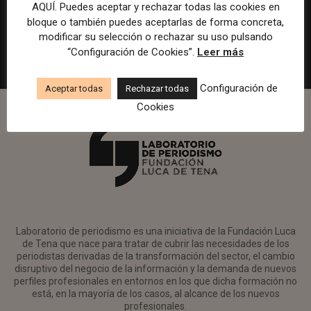
en Watif TV
AQUÍ. Puedes aceptar y rechazar todas las cookies en
bloque o también puedes aceptarlas de forma concreta,
Madrid
Watif
Presencial
Tiempo completo
modificar su selección o rechazar su uso pulsando
“Configuración de Cookies”.
Leer más
Configuración de
Aceptar todas
Rechazar todas
Cookies
Laboratorio de periodismo es una iniciativa de la Fundación Luca
de Tena que nace para tratar de cubrir las necesidades de los
periodistas derivadas de la transformación del sector, el cambio
disruptivo del negocio de la información y la demanda de nuevos
perfiles profesionales en entornos en los que dicha formación no
está, en la mayoría de los casos, al alcance de los nuevos
profesionales.