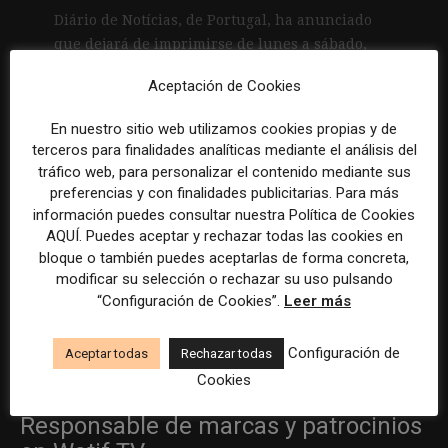
Diário de Notícias, de Portugal, ha anunciado
que dejará de imprimirse de lunes a sábado,
poniendo así fin a una historia de 154 años en
Aceptación de Cookies
formato...
En nuestro sitio web utilizamos cookies propias y de
Leer más
terceros para finalidades analíticas mediante el análisis del
tráfico web, para personalizar el contenido mediante sus
preferencias y con finalidades publicitarias. Para más
Becario/a de redes sociales y
información puedes consultar nuestra Política de Cookies
creación de contenidos
AQUÍ. Puedes aceptar y rechazar todas las cookies en
bloque o también puedes aceptarlas de forma concreta,
Madrid
ASE Athletics
Híbrido
Prácticas
modificar su selección o rechazar su uso pulsando
“Configuración de Cookies”.
Leer más
Creador/a de contenidos
Configuración de
Aceptar todas
Rechazar todas
Barcelona
Gods Brand
Indefinido
Tiempo completo
Cookies
Responsable de marcas y patrocinios