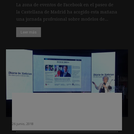
La zona de eventos de Facebook en el paseo de
la Castellana de Madrid ha acogido esta mañana
una jornada profesional sobre modelos de...
Leer más
Diário de Notícias, uno de los
principales periódicos de Portugal,
deja de imprimirse entre semana
26 junio, 2018