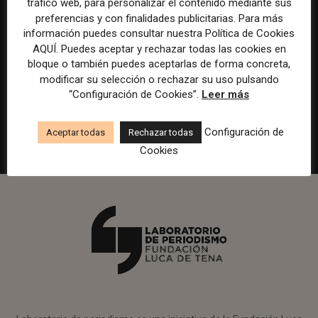
tráfico web, para personalizar el contenido mediante sus
.
.
.
preferencias y con finalidades publicitarias. Para más
información puedes consultar nuestra Política de Cookies
Responsable de marcas y patrocinios
AQUÍ. Puedes aceptar y rechazar todas las cookies en
en Watif TV
bloque o también puedes aceptarlas de forma concreta,
modificar su selección o rechazar su uso pulsando
Madrid
Watif
Presencial
Tiempo completo
“Configuración de Cookies”.
Leer más
.
.
.
Configuración de
Aceptar todas
Rechazar todas
Cookies