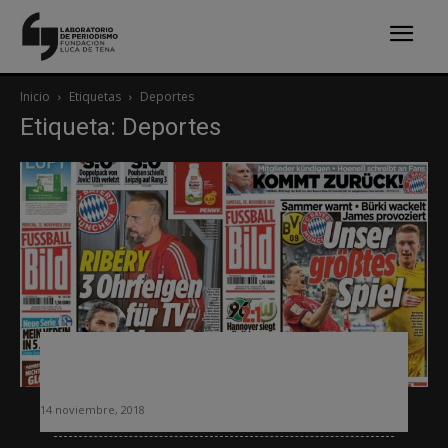
Inicio
Etiquetas
Deportes
Etiqueta: Deportes
Fracasa el intento de Axel Springer de
consolidar un diario sólo de fútbol
14 noviembre, 2018