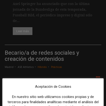
Axel Springer ha anunciado que con la última
jornada de la Bundesliga de esta temporada,
Fussball Bild, el periódico impreso y digital sólo
de...
Leer más
Becario/a de redes sociales y
creación de contenidos
Madrid
ASE Athletics
Híbrido
Prácticas
.
.
.
Aceptación de Cookies
Creador/a de contenidos
En nuestro sitio web utilizamos cookies propias y de
Barcelona
Gods Brand
Indefinido
Tiempo completo
terceros para finalidades analíticas mediante el análisis del