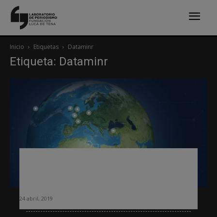
Inicio
Etiquetas
Dataminr
Etiqueta: Dataminr
Dataminr: la herramienta que usa el
NYT para recibir alertas que pueden
ser noticia
24 abril, 2019