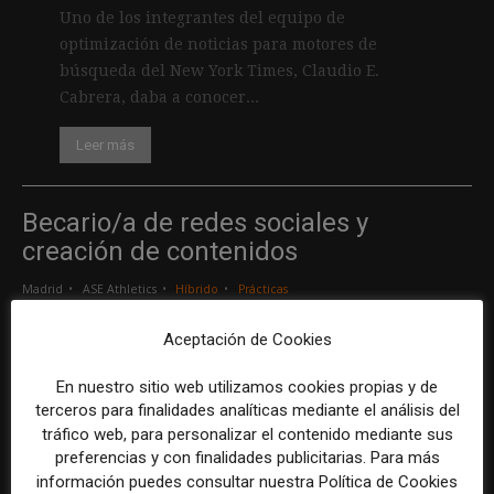
Uno de los integrantes del equipo de
optimización de noticias para motores de
búsqueda del New York Times, Claudio E.
Cabrera, daba a conocer...
Leer más
Becario/a de redes sociales y
creación de contenidos
Madrid
ASE Athletics
Híbrido
Prácticas
Aceptación de Cookies
Creador/a de contenidos
En nuestro sitio web utilizamos cookies propias y de
Barcelona
Gods Brand
Indefinido
Tiempo completo
terceros para finalidades analíticas mediante el análisis del
tráfico web, para personalizar el contenido mediante sus
preferencias y con finalidades publicitarias. Para más
Responsable de marcas y patrocinios
información puedes consultar nuestra Política de Cookies