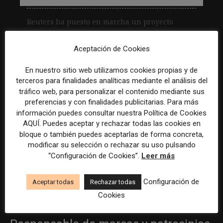
Reuters ha puesto en marcha un proyecto
basado en la Inteligencia Artificial para detectar
noticias de relevancia que estén sucediendo en
Aceptación de Cookies
diferentes canales. De...
En nuestro sitio web utilizamos cookies propias y de
Leer más
terceros para finalidades analíticas mediante el análisis del
tráfico web, para personalizar el contenido mediante sus
preferencias y con finalidades publicitarias. Para más
Becario/a de redes sociales y
información puedes consultar nuestra Política de Cookies
AQUÍ. Puedes aceptar y rechazar todas las cookies en
creación de contenidos
bloque o también puedes aceptarlas de forma concreta,
modificar su selección o rechazar su uso pulsando
Madrid
ASE Athletics
Híbrido
Prácticas
“Configuración de Cookies”.
Leer más
Creador/a de contenidos
Configuración de
Aceptar todas
Rechazar todas
Barcelona
Gods Brand
Indefinido
Tiempo completo
Cookies