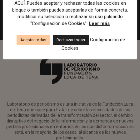
en Watif TV
AQUÍ. Puedes aceptar y rechazar todas las cookies en
bloque o también puedes aceptarlas de forma concreta,
Madrid
Watif
Presencial
Tiempo completo
modificar su selección o rechazar su uso pulsando
“Configuración de Cookies”.
Leer más
Configuración de
Aceptar todas
Rechazar todas
Cookies
Laboratorio de periodismo es una iniciativa de la Fundación Luca
de Tena que nace para tratar de cubrir las necesidades de los
periodistas derivadas de la transformación del sector, el cambio
disruptivo del negocio de la información y la demanda de nuevos
perfiles profesionales en entornos en los que dicha formación no
está, en la mayoría de los casos, al alcance de los nuevos
profesionales.