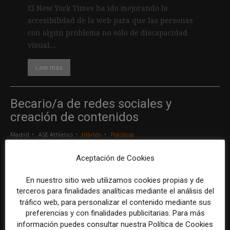
El New York Times ha ido mejorando la
accesibilidad de la web para que las personas
con algún problema no sólo de discapacidad
visual...
Leer más
Becario/a de redes sociales y
creación de contenidos
Madrid
ASE Athletics
Híbrido
Prácticas
Aceptación de Cookies
Creador/a de contenidos
En nuestro sitio web utilizamos cookies propias y de
Barcelona
Gods Brand
Indefinido
Tiempo completo
terceros para finalidades analíticas mediante el análisis del
tráfico web, para personalizar el contenido mediante sus
preferencias y con finalidades publicitarias. Para más
Responsable de marcas y patrocinios
información puedes consultar nuestra Política de Cookies