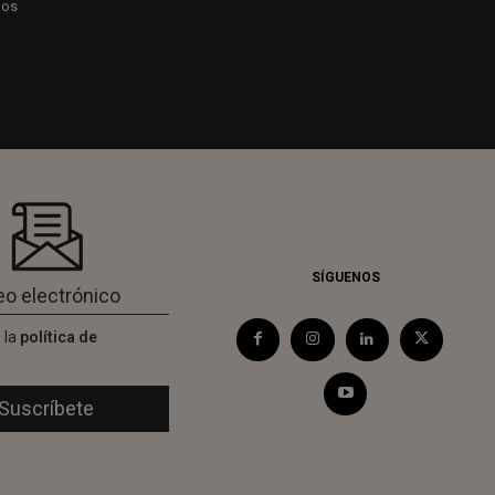
dos
SÍGUENOS
 la
política de
d