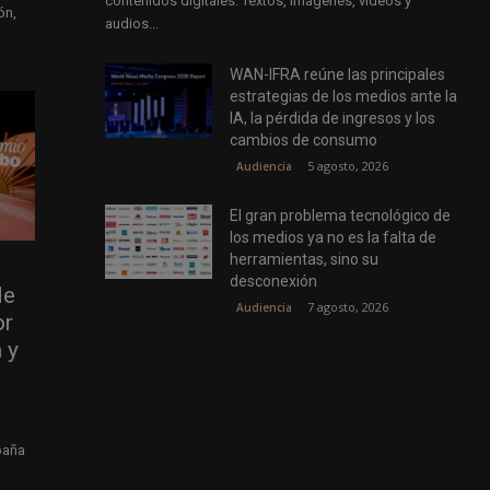
contenidos digitales. Textos, imágenes, vídeos y
ón,
audios...
WAN-IFRA reúne las principales
estrategias de los medios ante la
IA, la pérdida de ingresos y los
cambios de consumo
5 agosto, 2026
Audiencia
El gran problema tecnológico de
los medios ya no es la falta de
herramientas, sino su
desconexión
de
7 agosto, 2026
Audiencia
or
 y
paña
o