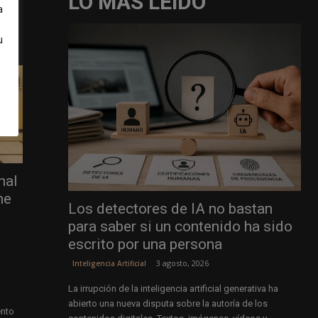
LO MÁS LEÍDO
a
u
nal
me
Los detectores de IA no bastan
para saber si un contenido ha sido
escrito por una persona
3 agosto, 2026
Inteligencia Artificial
La irrupción de la inteligencia artificial generativa ha
abierto una nueva disputa sobre la autoría de los
ento