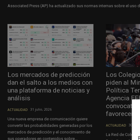
Associated Press (AP) ha actualizado sus normas internas sobre el uso de l
Los mercados de predicción
Los Colegio
dan el salto a los medios con
piden al Mi
una plataforma de noticias y
Política Terr
análisis
Agencia EFE
convocator
31 julio, 2026
ACTUALIDAD
favorecer e
Una nueva empresa de comunicación quiere
30 juli
convertir las probabilidades generadas por los
ACTUALIDAD
mercados de predicción y el conocimiento de
La Red de Colegio
sus operadores en contenidos sobre...