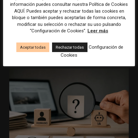
31 julio, 2026
Audiencia
información puedes consultar nuestra Política de Cookies
AQUÍ. Puedes aceptar y rechazar todas las cookies en
A.G. Sulzberger: «La inteligencia artificial
bloque o también puedes aceptarlas de forma concreta,
necesita al periodismo, pero puede
modificar su selección o rechazar su uso pulsando
destruir su modelo económico»
“Configuración de Cookies”.
Leer más
30 julio, 2026
Inteligencia Artificial
Configuración de
Aceptar todas
Rechazar todas
Cookies
LO MÁS LEÍDO