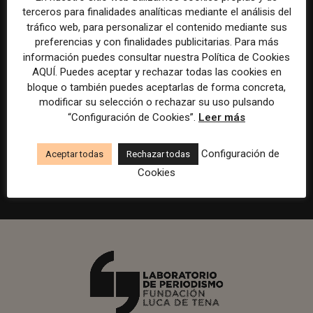
terceros para finalidades analíticas mediante el análisis del
Barcelona
Gods Brand
Indefinido
Tiempo completo
tráfico web, para personalizar el contenido mediante sus
preferencias y con finalidades publicitarias. Para más
información puedes consultar nuestra Política de Cookies
.
.
.
AQUÍ. Puedes aceptar y rechazar todas las cookies en
Responsable de marcas y patrocinios
bloque o también puedes aceptarlas de forma concreta,
modificar su selección o rechazar su uso pulsando
en Watif TV
“Configuración de Cookies”.
Leer más
Madrid
Watif
Presencial
Tiempo completo
Configuración de
Aceptar todas
Rechazar todas
.
.
.
Cookies