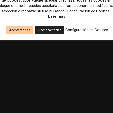
de Cookies AQUÍ. Puedes aceptar y rechazar todas las cookies en
bloque o también puedes aceptarlas de forma concreta, modificar s
selección o rechazar su uso pulsando “Configuración de Cookies”.
Leer más
Configuración de Cookies
Aceptar todas
Rechazar todas