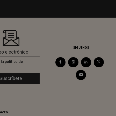
SÍGUENOS
 la
política de
d
acto