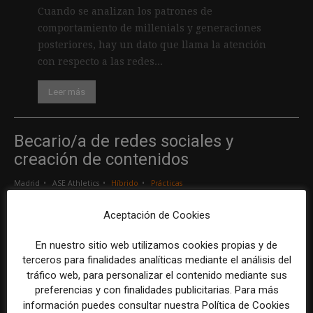
Cuando se analizan los patrones de
comportamiento de millenials y generaciones
posteriores, hay un dato que llama la atención
con respecto a las redes...
Leer más
Becario/a de redes sociales y
creación de contenidos
Madrid
ASE Athletics
Híbrido
Prácticas
Aceptación de Cookies
Creador/a de contenidos
En nuestro sitio web utilizamos cookies propias y de
Barcelona
Gods Brand
Indefinido
Tiempo completo
terceros para finalidades analíticas mediante el análisis del
tráfico web, para personalizar el contenido mediante sus
preferencias y con finalidades publicitarias. Para más
Responsable de marcas y patrocinios
información puedes consultar nuestra Política de Cookies