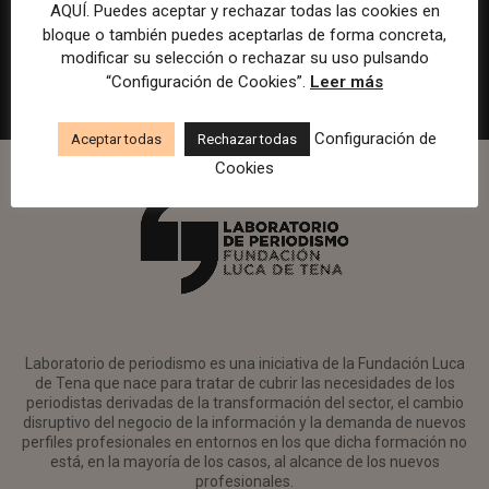
en Watif TV
AQUÍ. Puedes aceptar y rechazar todas las cookies en
bloque o también puedes aceptarlas de forma concreta,
Madrid
Watif
Presencial
Tiempo completo
modificar su selección o rechazar su uso pulsando
“Configuración de Cookies”.
Leer más
Configuración de
Aceptar todas
Rechazar todas
Cookies
Laboratorio de periodismo es una iniciativa de la Fundación Luca
de Tena que nace para tratar de cubrir las necesidades de los
periodistas derivadas de la transformación del sector, el cambio
disruptivo del negocio de la información y la demanda de nuevos
perfiles profesionales en entornos en los que dicha formación no
está, en la mayoría de los casos, al alcance de los nuevos
profesionales.