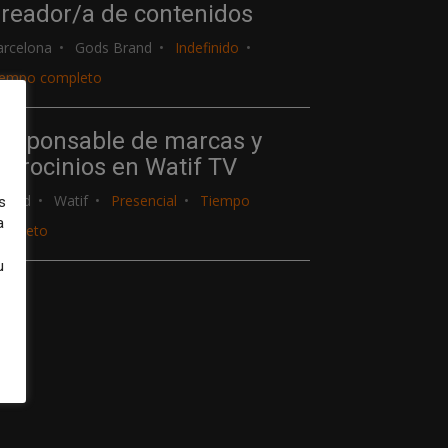
reador/a de contenidos
arcelona
Gods Brand
Indefinido
iempo completo
esponsable de marcas y
atrocinios en Watif TV
adrid
Watif
Presencial
Tiempo
s
a
ompleto
u