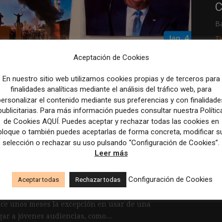
C
B
T
Aceptación de Cookies
R
En nuestro sitio web utilizamos cookies propias y de terceros para
p
finalidades analíticas mediante el análisis del tráfico web, para
M
personalizar el contenido mediante sus preferencias y con finalidade
publicitarias. Para más información puedes consultar nuestra Polític
c
de Cookies AQUÍ. Puedes aceptar y rechazar todas las cookies en
bloque o también puedes aceptarlas de forma concreta, modificar s
ativos en Tik Tok: las
selección o rechazar su uso pulsando “Configuración de Cookies”.
Leer más
Today
Configuración de Cookies
Aceptar todas
Rechazar todas
ace unos meses la excepción en usar de una
gar a jóvenes audiencias, como...