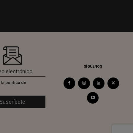
SÍGUENOS
 la
política de
d