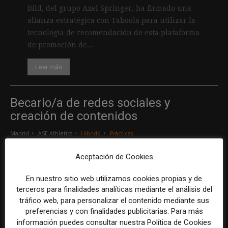
Bild, del grupo Axel Springer, ha firmado una
alianza estratégica con Taboola para utilizar la
tecnología de recomendación de esta plataforma
de promoción de...
Leer más
Becario/a de redes sociales y
creación de contenidos
Madrid
ASE Athletics
Híbrido
Prácticas
Aceptación de Cookies
Creador/a de contenidos
En nuestro sitio web utilizamos cookies propias y de
Barcelona
Gods Brand
Indefinido
Tiempo completo
terceros para finalidades analíticas mediante el análisis del
tráfico web, para personalizar el contenido mediante sus
preferencias y con finalidades publicitarias. Para más
Responsable de marcas y patrocinios
información puedes consultar nuestra Política de Cookies