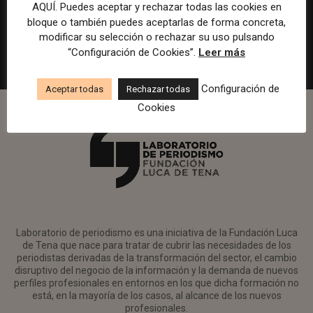
en Watif TV
AQUÍ. Puedes aceptar y rechazar todas las cookies en
bloque o también puedes aceptarlas de forma concreta,
Madrid
Watif
Presencial
Tiempo completo
modificar su selección o rechazar su uso pulsando
“Configuración de Cookies”.
Leer más
Configuración de
Aceptar todas
Rechazar todas
Cookies
Laboratorio de periodismo es una iniciativa de la Fundación Luca
de Tena que nace para tratar de cubrir las necesidades de los
periodistas derivadas de la transformación del sector, el cambio
disruptivo del negocio de la información y la demanda de nuevos
perfiles profesionales en entornos en los que dicha formación no
está, en la mayoría de los casos, al alcance de los nuevos
profesionales.