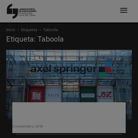
Inicio
Etiquetas
Taboola
Etiqueta: Taboola
Bild se alía con Taboola para lograr
más usuarios de pago
5 noviembre, 2018