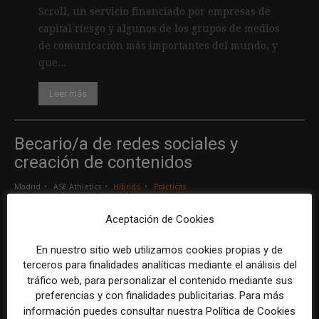
Scroll, un servicio financiado por empresas de
capital riesgo y algunos de los grupos de medios
de comunicación más importantes del mundo, y
que...
Leer más
Becario/a de redes sociales y
creación de contenidos
Madrid
ASE Athletics
Híbrido
Prácticas
Aceptación de Cookies
Creador/a de contenidos
En nuestro sitio web utilizamos cookies propias y de
Barcelona
Gods Brand
Indefinido
Tiempo completo
terceros para finalidades analíticas mediante el análisis del
tráfico web, para personalizar el contenido mediante sus
preferencias y con finalidades publicitarias. Para más
Responsable de marcas y patrocinios
información puedes consultar nuestra Política de Cookies