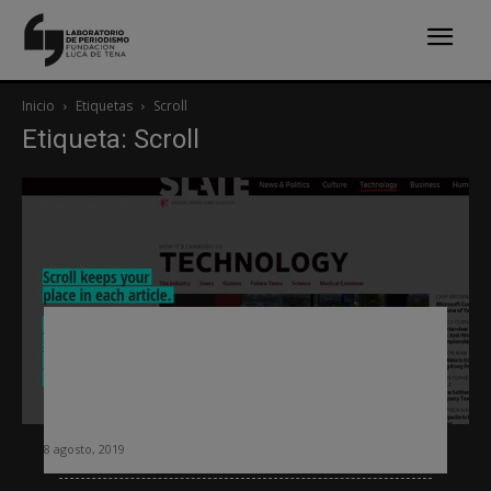
Inicio
Etiquetas
Scroll
Etiqueta: Scroll
Scroll, el servicio de pago para ver
periódicos sin publicidad que apoyan
los grandes grupos, lanza la versión
beta
8 agosto, 2019