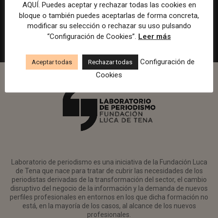
en Watif TV
AQUÍ. Puedes aceptar y rechazar todas las cookies en
bloque o también puedes aceptarlas de forma concreta,
Madrid
Watif
Presencial
Tiempo completo
modificar su selección o rechazar su uso pulsando
“Configuración de Cookies”.
Leer más
Configuración de
Aceptar todas
Rechazar todas
Cookies
Laboratorio de periodismo es una iniciativa de la Fundación Luca
de Tena que nace para tratar de cubrir las necesidades de los
periodistas derivadas de la transformación del sector, el cambio
disruptivo del negocio de la información y la demanda de nuevos
perfiles profesionales en entornos en los que dicha formación no
está, en la mayoría de los casos, al alcance de los nuevos
profesionales.