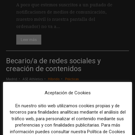
A poco que estemos suscritos a un puñado de
notificaciones de medios de comunicación,
nuestro móvil (o nuestra pantalla del
ordenador) no va a...
Leer más
Becario/a de redes sociales y
creación de contenidos
Madrid
ASE Athletics
Híbrido
Prácticas
Aceptación de Cookies
Creador/a de contenidos
En nuestro sitio web utilizamos cookies propias y de
Barcelona
Gods Brand
Indefinido
Tiempo completo
terceros para finalidades analíticas mediante el análisis del
tráfico web, para personalizar el contenido mediante sus
preferencias y con finalidades publicitarias. Para más
Responsable de marcas y patrocinios
información puedes consultar nuestra Política de Cookies