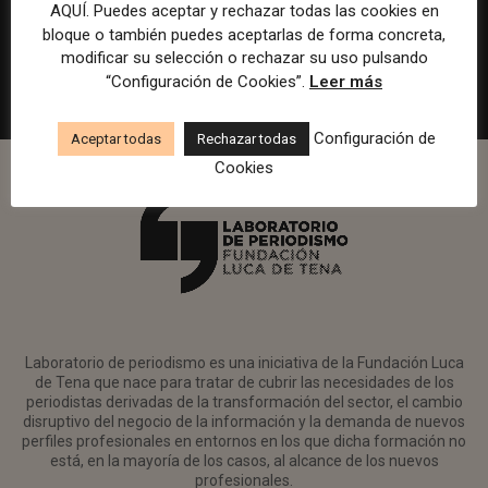
en Watif TV
AQUÍ. Puedes aceptar y rechazar todas las cookies en
bloque o también puedes aceptarlas de forma concreta,
Madrid
Watif
Presencial
Tiempo completo
modificar su selección o rechazar su uso pulsando
“Configuración de Cookies”.
Leer más
Configuración de
Aceptar todas
Rechazar todas
Cookies
Laboratorio de periodismo es una iniciativa de la Fundación Luca
de Tena que nace para tratar de cubrir las necesidades de los
periodistas derivadas de la transformación del sector, el cambio
disruptivo del negocio de la información y la demanda de nuevos
perfiles profesionales en entornos en los que dicha formación no
está, en la mayoría de los casos, al alcance de los nuevos
profesionales.