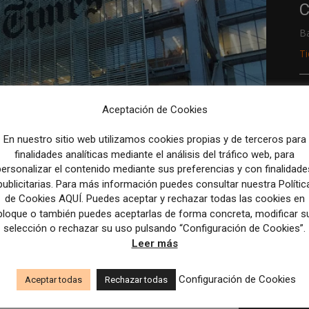
C
B
T
R
Aceptación de Cookies
p
M
En nuestro sitio web utilizamos cookies propias y de terceros para
finalidades analíticas mediante el análisis del tráfico web, para
c
personalizar el contenido mediante sus preferencias y con finalidade
publicitarias. Para más información puedes consultar nuestra Polític
de Cookies AQUÍ. Puedes aceptar y rechazar todas las cookies en
bloque o también puedes aceptarlas de forma concreta, modificar s
ciden en que los
selección o rechazar su uso pulsando “Configuración de Cookies”.
Leer más
a convierten lectores
e pago
Configuración de Cookies
Aceptar todas
Rechazar todas