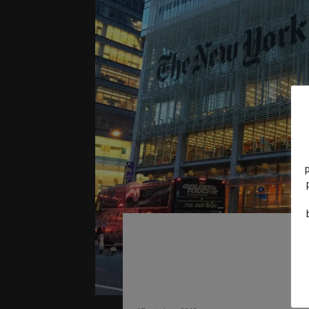
Los editores coin
periodos de prueb
en suscriptores d