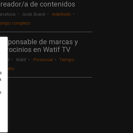
reador/a de contenidos
arcelona
Gods Brand
Indefinido
iempo completo
esponsable de marcas y
atrocinios en Watif TV
adrid
Watif
Presencial
Tiempo
ompleto
s
a
u