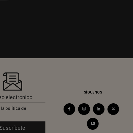
SÍGUENOS
 la
política de
d