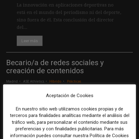
La innovación en aplicaciones deportivas no
está en el mundo del periodismo ni del deporte,
sino fuera de él. Esta conclusión del director
del...
Leer más
Becario/a de redes sociales y
creación de contenidos
Madrid
ASE Athletics
Híbrido
Prácticas
Aceptación de Cookies
Creador/a de contenidos
En nuestro sitio web utilizamos cookies propias y de
Barcelona
Gods Brand
Indefinido
Tiempo completo
terceros para finalidades analíticas mediante el análisis del
tráfico web, para personalizar el contenido mediante sus
preferencias y con finalidades publicitarias. Para más
Responsable de marcas y patrocinios
información puedes consultar nuestra Política de Cookies