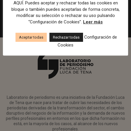
en Watif TV
AQUÍ. Puedes aceptar y rechazar todas las cookies en
bloque o también puedes aceptarlas de forma concreta,
Madrid
Watif
Presencial
Tiempo completo
modificar su selección o rechazar su uso pulsando
“Configuración de Cookies”.
Leer más
Configuración de
Aceptar todas
Rechazar todas
Cookies
Laboratorio de periodismo es una iniciativa de la Fundación Luca
de Tena que nace para tratar de cubrir las necesidades de los
periodistas derivadas de la transformación del sector, el cambio
disruptivo del negocio de la información y la demanda de nuevos
perfiles profesionales en entornos en los que dicha formación no
está, en la mayoría de los casos, al alcance de los nuevos
profesionales.