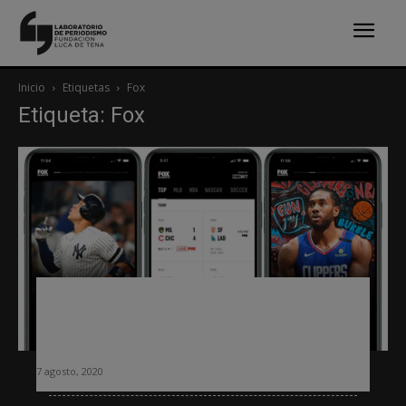
Inicio
Etiquetas
Fox
Etiqueta: Fox
Fox Sports se inspira en las redes
sociales y en Tinder para diseñar su
nueva app
7 agosto, 2020