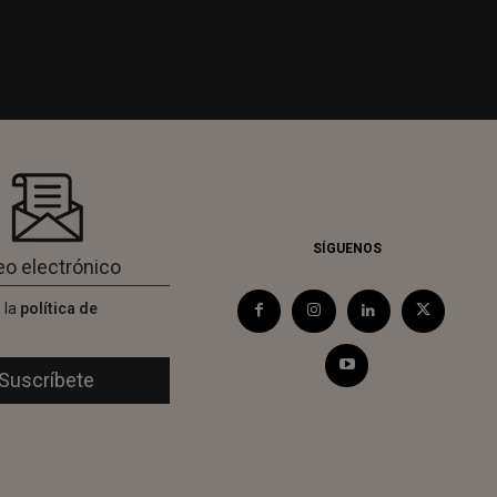
SÍGUENOS
 la
política de
d