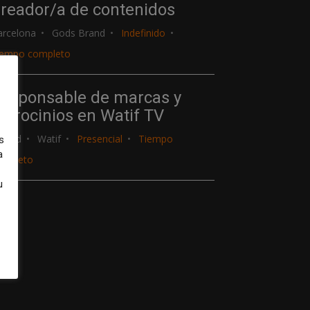
reador/a de contenidos
arcelona
Gods Brand
Indefinido
iempo completo
esponsable de marcas y
atrocinios en Watif TV
adrid
Watif
Presencial
Tiempo
s
a
ompleto
u