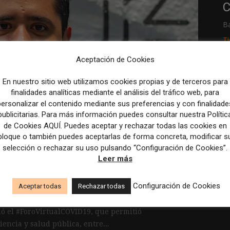
C
B
T
Aceptación de Cookies
R
En nuestro sitio web utilizamos cookies propias y de terceros para
p
finalidades analíticas mediante el análisis del tráfico web, para
M
personalizar el contenido mediante sus preferencias y con finalidade
dico: “Hay que tejer
publicitarias. Para más información puedes consultar nuestra Polític
c
porque los medios y los
de Cookies AQUÍ. Puedes aceptar y rechazar todas las cookies en
bloque o también puedes aceptarlas de forma concreta, modificar s
necesitamos más que
selección o rechazar su uso pulsando “Configuración de Cookies”.
Leer más
Configuración de Cookies
Aceptar todas
Rechazar todas
lló el #ForoVirtualCOVID19, que permitió
iencia y salud pública, entre...