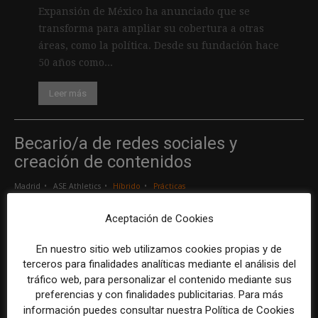
Expansión de México ha anunciado que se
transforma para ampliar su cobertura a otras
áreas, como la política. Desde su fundación hace
50 años como...
Leer más
Becario/a de redes sociales y
creación de contenidos
Madrid
ASE Athletics
Híbrido
Prácticas
Aceptación de Cookies
Creador/a de contenidos
En nuestro sitio web utilizamos cookies propias y de
Barcelona
Gods Brand
Indefinido
Tiempo completo
terceros para finalidades analíticas mediante el análisis del
tráfico web, para personalizar el contenido mediante sus
preferencias y con finalidades publicitarias. Para más
Responsable de marcas y patrocinios
información puedes consultar nuestra Política de Cookies