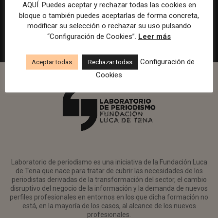
en Watif TV
AQUÍ. Puedes aceptar y rechazar todas las cookies en
bloque o también puedes aceptarlas de forma concreta,
Madrid
Watif
Presencial
Tiempo completo
modificar su selección o rechazar su uso pulsando
“Configuración de Cookies”.
Leer más
Configuración de
Aceptar todas
Rechazar todas
Cookies
Laboratorio de periodismo es una iniciativa de la Fundación Luca
de Tena que nace para tratar de cubrir las necesidades de los
periodistas derivadas de la transformación del sector, el cambio
disruptivo del negocio de la información y la demanda de nuevos
perfiles profesionales en entornos en los que dicha formación no
está, en la mayoría de los casos, al alcance de los nuevos
profesionales.