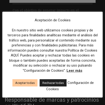
Con el objetivo de generar impacto en el
ecosistema de innovación en medios en América
Aceptación de Cookies
Latina, entre el 16 y 18 de septiembre, de...
En nuestro sitio web utilizamos cookies propias y de
Leer más
terceros para finalidades analíticas mediante el análisis del
tráfico web, para personalizar el contenido mediante sus
preferencias y con finalidades publicitarias. Para más
Becario/a de redes sociales y
información puedes consultar nuestra Política de Cookies
creación de contenidos
AQUÍ. Puedes aceptar y rechazar todas las cookies en
bloque o también puedes aceptarlas de forma concreta,
Madrid
ASE Athletics
Híbrido
Prácticas
modificar su selección o rechazar su uso pulsando
“Configuración de Cookies”.
Leer más
Creador/a de contenidos
Configuración de
Aceptar todas
Rechazar todas
Barcelona
Gods Brand
Indefinido
Tiempo completo
Cookies
Responsable de marcas y patrocinios