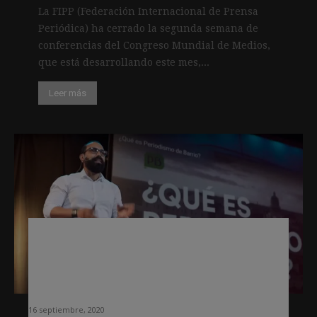
La FIPP (Federación Internacional de Prensa
Periódica) ha cerrado la segunda semana de
conferencias del Congreso Mundial de Medios,
que está desarrollando este mes,...
Leer más
Media Party 2020: del 16 al 18 se
desarrolla en formato virtual el
evento de innovación en medios más
grande de América Latina
16 septiembre, 2020