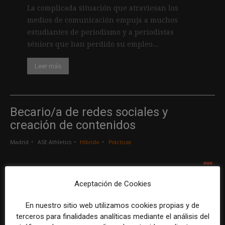
La complicada situación que atraviesan los
medios de comunicación empuja a muchos
estudiantes de periodismo y a periodistas
séniors que han perdido su empleo...
Leer más
Becario/a de redes sociales y
creación de contenidos
Madrid
ASE Athletics
Híbrido
Prácticas
.
.
.
Aceptación de Cookies
Creador/a de contenidos
En nuestro sitio web utilizamos cookies propias y de
Barcelona
Gods Brand
Indefinido
Tiempo completo
terceros para finalidades analíticas mediante el análisis del