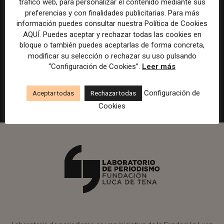
tráfico web, para personalizar el contenido mediante sus
.
.
.
preferencias y con finalidades publicitarias. Para más
información puedes consultar nuestra Política de Cookies
Responsable de marcas y patrocinios
AQUÍ. Puedes aceptar y rechazar todas las cookies en
en Watif TV
bloque o también puedes aceptarlas de forma concreta,
modificar su selección o rechazar su uso pulsando
Madrid
Watif
Presencial
Tiempo completo
“Configuración de Cookies”.
Leer más
.
.
.
Configuración de
Aceptar todas
Rechazar todas
Cookies