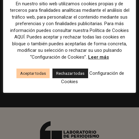
En nuestro sitio web utilizamos cookies propias y de
Creador/a de contenidos
terceros para finalidades analíticas mediante el análisis del
tráfico web, para personalizar el contenido mediante sus
Barcelona
Gods Brand
Indefinido
Tiempo completo
preferencias y con finalidades publicitarias. Para más
información puedes consultar nuestra Política de Cookies
.
.
.
AQUÍ. Puedes aceptar y rechazar todas las cookies en
bloque o también puedes aceptarlas de forma concreta,
Responsable de marcas y patrocinios
modificar su selección o rechazar su uso pulsando
en Watif TV
“Configuración de Cookies”.
Leer más
Madrid
Watif
Presencial
Tiempo completo
Configuración de
Aceptar todas
Rechazar todas
Cookies
.
.
.