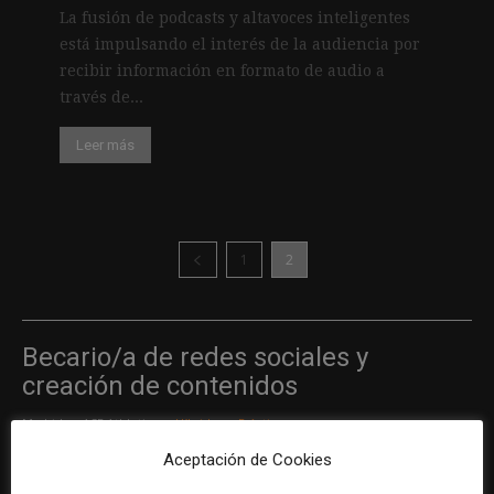
La fusión de podcasts y altavoces inteligentes
está impulsando el interés de la audiencia por
recibir información en formato de audio a
través de...
Leer más
1
2
Becario/a de redes sociales y
creación de contenidos
Madrid
ASE Athletics
Híbrido
Prácticas
Aceptación de Cookies
.
.
.