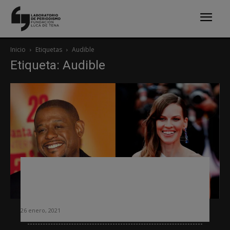
Inicio
Etiquetas
Audible
Etiqueta: Audible
La batalla por el audio se recrudece:
Spotify entra en el mercado de los
audiolibros
26 enero, 2021