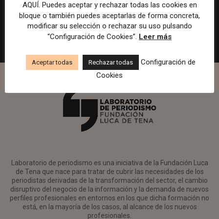
en Watif TV
AQUÍ. Puedes aceptar y rechazar todas las cookies en
bloque o también puedes aceptarlas de forma concreta,
Madrid
Watif
Presencial
Tiempo completo
modificar su selección o rechazar su uso pulsando
“Configuración de Cookies”.
Leer más
Configuración de
Aceptar todas
Rechazar todas
Cookies
Laboratorio de periodismo es una iniciativa de la Fundación Luca
de Tena que nace para tratar de cubrir las necesidades de los
periodistas derivadas de la transformación del sector, el cambio
disruptivo del negocio de la información y la demanda de nuevos
perfiles profesionales en entornos en los que dicha formación no
está, en la mayoría de los casos, al alcance de los nuevos
profesionales.