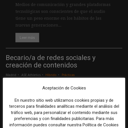
Medios de comunicación y grandes plataformas
tecnológicas son conscientes de que el audio
tiene un peso enorme en los hábitos de las
nuevas generaciones...
Leer más
Becario/a de redes sociales y
creación de contenidos
Madrid
ASE Athletics
Híbrido
Prácticas
Aceptación de Cookies
Creador/a de contenidos
En nuestro sitio web utilizamos cookies propias y de
Barcelona
Gods Brand
Indefinido
Tiempo completo
terceros para finalidades analíticas mediante el análisis del
tráfico web, para personalizar el contenido mediante sus
preferencias y con finalidades publicitarias. Para más
Responsable de marcas y patrocinios
información puedes consultar nuestra Política de Cookies