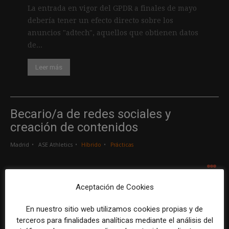
La entrada en vigor del GPDR a finales de mayo
debería tener un efecto directo sobre los
anuncios "adtech", aquellos que obtienen datos
de...
Leer más
Becario/a de redes sociales y
creación de contenidos
Madrid
ASE Athletics
Híbrido
Prácticas
.
.
.
Aceptación de Cookies
Creador/a de contenidos
En nuestro sitio web utilizamos cookies propias y de
Barcelona
Gods Brand
Indefinido
Tiempo completo
terceros para finalidades analíticas mediante el análisis del