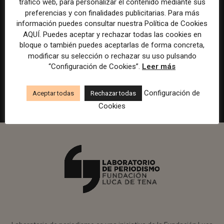
tráfico web, para personalizar el contenido mediante sus
.
.
.
preferencias y con finalidades publicitarias. Para más
información puedes consultar nuestra Política de Cookies
Responsable de marcas y patrocinios
AQUÍ. Puedes aceptar y rechazar todas las cookies en
en Watif TV
bloque o también puedes aceptarlas de forma concreta,
modificar su selección o rechazar su uso pulsando
Madrid
Watif
Presencial
Tiempo completo
“Configuración de Cookies”.
Leer más
.
.
.
Configuración de
Aceptar todas
Rechazar todas
Cookies