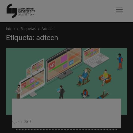
Inicio
Etiquetas
Adtech
Etiqueta: adtech
¿Perjudican o benefician los anuncios
«adtech» a la industria de medios?
4 junio, 2018