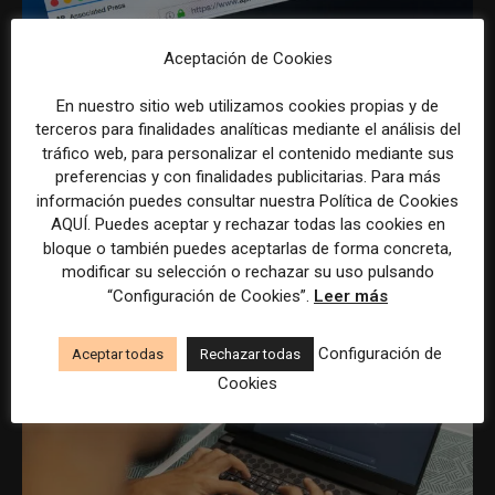
Aceptación de Cookies
En nuestro sitio web utilizamos cookies propias y de
terceros para finalidades analíticas mediante el análisis del
tráfico web, para personalizar el contenido mediante sus
AP actualiza sus normas sobre inteligencia
preferencias y con finalidades publicitarias. Para más
artificial para reforzar el control humano en
información puedes consultar nuestra Política de Cookies
AQUÍ. Puedes aceptar y rechazar todas las cookies en
la redacción
bloque o también puedes aceptarlas de forma concreta,
31 julio, 2026
modificar su selección o rechazar su uso pulsando
“Configuración de Cookies”.
Leer más
Configuración de
Aceptar todas
Rechazar todas
Cookies