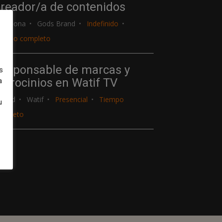
reador/a de contenidos
arcelona
Gods Brand
Indefinido
iempo completo
esponsable de marcas y
s
atrocinios en Watif TV
a
adrid
Watif
Presencial
Tiempo
u
ompleto