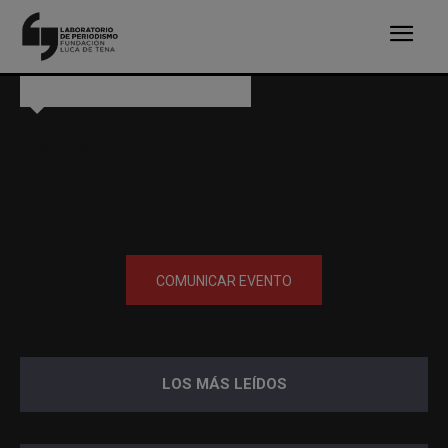
Agenda de actos sobre periodismo
[stachethemes_ec]
COMUNICAR EVENTO
LOS MÁS LEÍDOS