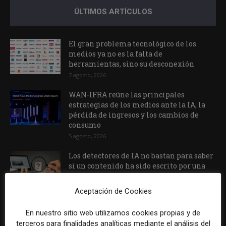
ÚLTIMOS ARTÍCULOS
El gran problema tecnológico de los
medios ya no es la falta de
herramientas, sino su desconexión
7 agosto, 2026
WAN-IFRA reúne las principales
estrategias de los medios ante la IA, la
pérdida de ingresos y los cambios de
consumo
5 agosto, 2026
Los detectores de IA no bastan para saber
si un contenido ha sido escrito por una
persona
3 agosto, 2026
Aceptación de Cookies
En nuestro sitio web utilizamos cookies propias y de
terceros para finalidades analíticas mediante el análisis del