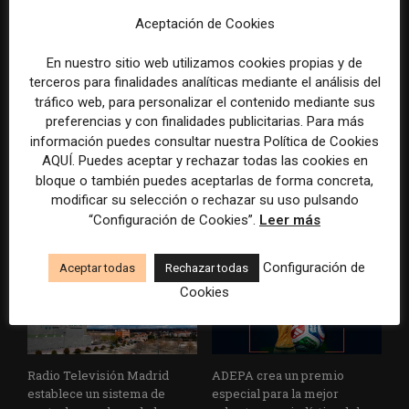
Aceptación de Cookies
En nuestro sitio web utilizamos cookies propias y de
terceros para finalidades analíticas mediante el análisis del
tráfico web, para personalizar el contenido mediante sus
preferencias y con finalidades publicitarias. Para más
La Marea cierra 2025 con
El Premio Gabo 2026
información puedes consultar nuestra Política de Cookies
superávit, pero su
reconoce cinco historias de
AQUÍ. Puedes aceptar y rechazar todas las cookies en
cooperativa pierde 38.542
Brasil, España y El Salvador
bloque o también puedes aceptarlas de forma concreta,
euros
sobre el poder, la memoria y
modificar su selección o rechazar su uso pulsando
la violencia
“Configuración de Cookies”.
Leer más
Configuración de
Aceptar todas
Rechazar todas
Cookies
Radio Televisión Madrid
ADEPA crea un premio
establece un sistema de
especial para la mejor