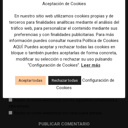
Aceptación de Cookies
En nuestro sitio web utilizamos cookies propias y de
terceros para finalidades analíticas mediante el análisis del
tráfico web, para personalizar el contenido mediante sus
preferencias y con finalidades publicitarias. Para más
Comentario:
información puedes consultar nuestra Política de Cookies
Nomb
AQUÍ. Puedes aceptar y rechazar todas las cookies en
bloque o también puedes aceptarlas de forma concreta,
Corr
modificar su selección o rechazar su uso pulsando
elect
“Configuración de Cookies”.
Leer más
Sitio
web:
Configuración de
Aceptar todas
Rechazar todas
Cookies
Guardar mis datos para la próxima vez que comente
Recibir un correo electrónico con los siguientes comentarios a
esta entrada.
Recibir un correo electrónico con cada nueva entrada.