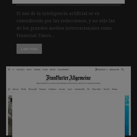
El uso de la inteligencia artificial se va
extendiendo por las redacciones, y no sólo las
de los grandes medios internacionales como
Financial Times...
Leer más
Uso de inteligencia artificial: el
algoritmo del Frankfurter
Allgemeine predice con gran
exactitud los clicks y suscripciones
que tendrá una noticia