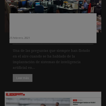
Cómo el Covid obliga a los medios a
ofrecer más información en tiempo
real
25 febrero, 2021
Una de las preguntas que siempre han flotado
en el aire cuando se ha hablado de la
implantación de sistemas de inteligencia
artificial en...
Leer más