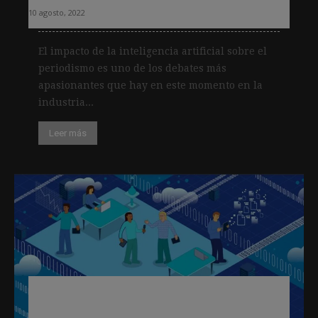
10 agosto, 2022
El impacto de la inteligencia artificial sobre el
periodismo es uno de los debates más
apasionantes que hay en este momento en la
industria...
Leer más
Un estudio de AP confirma la brecha
en el uso de la inteligencia artificial