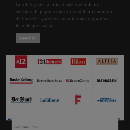
La inteligencia artificial está viviendo una
eclosión de popularidad a raíz del lanzamiento
de Chat GPT y de los movimientos en grandes
tecnológicas como...
Leer más
Así ha incorporado Tamedia la
inteligencia artificial a sus periódicos
5 diciembre, 2022