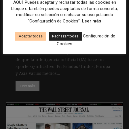
AQUÍ. Puedes aceptar y rechazar todas las cookies en
bloque o también puedes aceptarlas de forma concreta,
Cómo empezar a implementar la
modificar su selección o rechazar su uso pulsando
inteligencia artificial en una
“Configuración de Cookies”.
Leer más
redacción
Configuración de
Aceptar todas
Rechazar todas
5 julio, 2021
Cookies
En muchas industrias hay suficiente evidencia
de que la inteligencia artificial (IA) hace un
aporte significativo. En Estados Unidos, Europa
y Asia varios medios...
Leer más