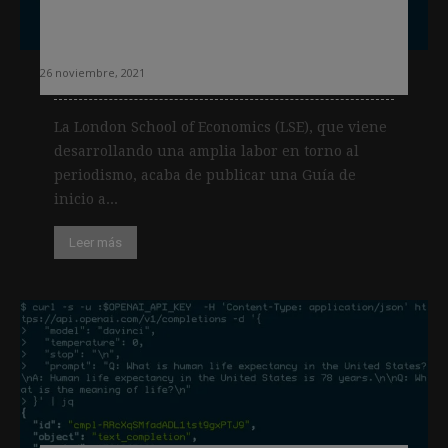
Guía para iniciarse en la Inteligencia
Artificial aplicada al periodismo
26 noviembre, 2021
La London School of Economics (LSE), que viene
desarrollando una amplia labor en torno al
periodismo, acaba de publicar una Guía de
inicio a...
Leer más