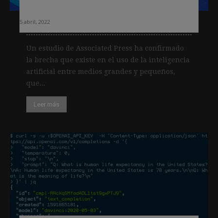
entre medios grandes y pequeños
5 abril, 2022
Un estudio de Associated Press ha confirmado
la brecha que existe en el uso de la inteligencia
artificial entre medios grandes y pequeños,
que...
Leer más