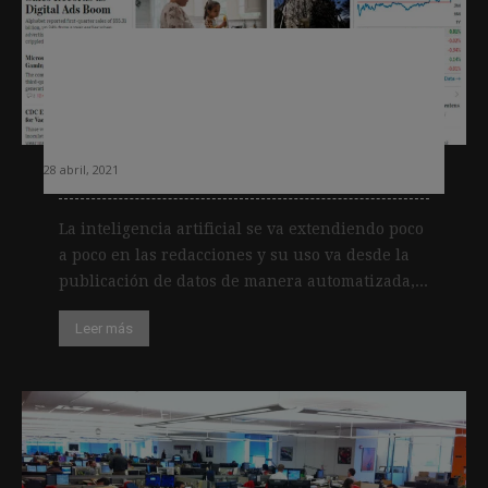
Así funciona Draft Assistant, el
programa de inteligencia artificial
del WSJ que redacta borradores de
noticia
28 abril, 2021
La inteligencia artificial se va extendiendo poco
a poco en las redacciones y su uso va desde la
publicación de datos de manera automatizada,...
Leer más