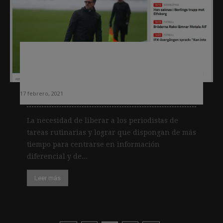
Cinco mejoras que la automatización
de contenidos puede aportar a las
redacciones
17 febrero, 2021
La necesidad de liberar a los periodistas de
tareas rutinarias y lograr que dispongan de más
tiempo para centrarse en información
diferencial y de...
Leer más