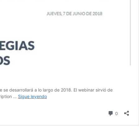
se desarrollará a lo largo de 2018. El webinar sirvió de
Resumen
ription …
Sigue leyendo
y
vídeo
comentari
0
del
webinar
sobre
estrategias