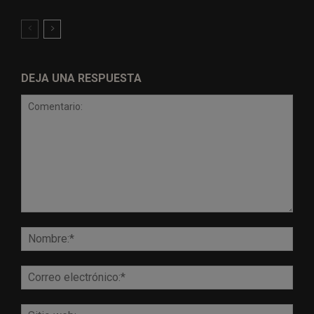
DEJA UNA RESPUESTA
Comentario:
Nomb
Corr
elect
Sitio