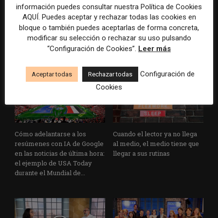
Los medios tienen audiencia,
El buzón como nueva
información puedes consultar nuestra Política de Cookies
pero no siempre comunidad:
portada: la estrategia de los
AQUÍ. Puedes aceptar y rechazar todas las cookies en
cómo activar a los lectores
medios para conquistar
bloque o también puedes aceptarlas de forma concreta,
que siguen las noticias en
ciudad a ciudad
modificar su selección o rechazar su uso pulsando
silencio
“Configuración de Cookies”.
Leer más
Configuración de
Aceptar todas
Rechazar todas
Cookies
Cómo adelantarse a los
Cuando el lector ya no llega
resúmenes con IA de Google
al medio, el medio tiene que
en las noticias de última hora:
llegar a sus rutinas
el ejemplo de USA Today
durante el Mundial de...