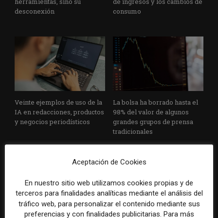
herramientas, sino su
de ingresos y los cambios de
desconexión
consumo
Veinte ejemplos de uso de la
La bolsa ha borrado hasta el
IA en redacciones, productos
98% del valor de algunos
y negocios periodísticos
grandes grupos de prensa
tradicionales
Aceptación de Cookies
En nuestro sitio web utilizamos cookies propias y de
terceros para finalidades analíticas mediante el análisis del
tráfico web, para personalizar el contenido mediante sus
preferencias y con finalidades publicitarias. Para más