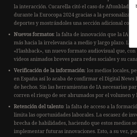
la interacción. Cucarella citó el caso de Aftonbladet,
durante la Eurocopa 2024 gracias a la personalización
deportes y mostrándoles una sección adicional con c
Nuevos formatos
: la falta de innovación que la IA p
más hacia la irrelevancia a medio y largo plazo. Lluí
«Flashback», un nuevo formato audiovisual que, con el
videos animados breves para redes sociales y su cana
Verificación de la información
: los medios locales, 
en España así lo acaba de confirmar el Digital News
de hechos. Sin las herramientas de IA necesarias pa
corren el riesgo de ser abrumados por el volumen y la 
Retención del talento
: la falta de acceso a la formac
limita las oportunidades laborales. La escasez de inv
brecha de habilidades, haciendo que estos medios se
implementar futuras innovaciones. Esto, a su vez, po