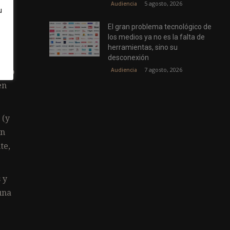
5 agosto, 2026
Audiencia
u
El gran problema tecnológico de
los medios ya no es la falta de
herramientas, sino su
desconexión
7 agosto, 2026
Audiencia
ideó
en
 (y
ón
te,
 y
una