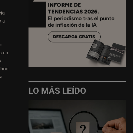
cia
ó a
»
.
s en
s
chos
la
LO MÁS LEÍDO