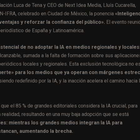
ndación Luca de Tena y CEO de Next Idea Media, Lluís Cucarella,
N-IFRA, celebrado en Ciudad de México, la ponencia
«Inteligen
entajas y reforzar la confianza del público».
El evento reuni
periodístico de España y Latinoamérica.
istencial de no adoptar la IA en medios regionales y locales
alcanzable, sumada a la falta de formación sobre sus aplicacione
eriódicos locales y regionales. Esta exclusión tecnológica no e
uerte» para los medios que ya operan con márgenes estre
iendo redefinido por la IA, y la inacción acelera el camino hacia 
 que el 85 % de grandes editoriales considera la IA crucial, para
realidad, resultando en una muy baja adopción que se está
es: mientras los grandes medios integran la IA para
tancan, aumentando la brecha.