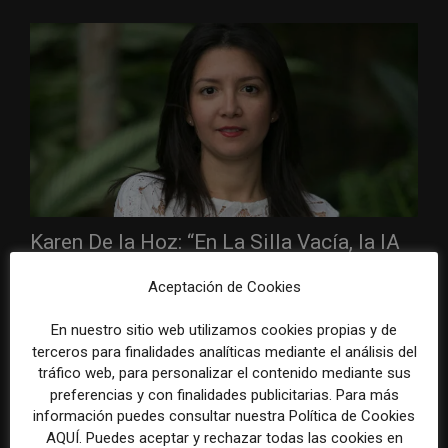
Karen De la Hoz: “En La Silla Vacía, la IA
nos interesa no solo...
Aceptación de Cookies
25 septiembre, 2025
AUDIENCIA
En nuestro sitio web utilizamos cookies propias y de
Mientras los medios se adaptan a los cambios vertiginosos y
terceros para finalidades analíticas mediante el análisis del
disruptivos que impone la inteligencia artificial generativa y, al
tráfico web, para personalizar el contenido mediante sus
mismo tiempo, buscan nuevas formas...
preferencias y con finalidades publicitarias. Para más
información puedes consultar nuestra Política de Cookies
AQUÍ. Puedes aceptar y rechazar todas las cookies en