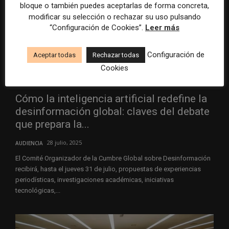
bloque o también puedes aceptarlas de forma concreta,
modificar su selección o rechazar su uso pulsando
“Configuración de Cookies”.
Leer más
Configuración de
Aceptar todas
Rechazar todas
Cookies
Cómo la inteligencia artificial redefine la
desinformación global: claves del debate
que prepara la...
28 julio, 2025
AUDIENCIA
El Comité Organizador de la Cumbre Global sobre Desinformación
recibirá, hasta el jueves 31 de julio, propuestas de experiencias
periodísticas, investigaciones académicas, iniciativas
tecnológicas,...