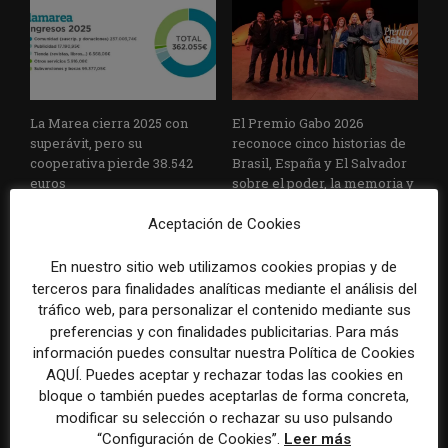
La Marea cierra 2025 con
El Premio Gabo 2026
superávit, pero su
reconoce cinco historias de
cooperativa pierde 38.542
Brasil, España y El Salvador
euros
sobre el poder, la memoria y
la violencia
Aceptación de Cookies
En nuestro sitio web utilizamos cookies propias y de
terceros para finalidades analíticas mediante el análisis del
tráfico web, para personalizar el contenido mediante sus
preferencias y con finalidades publicitarias. Para más
información puedes consultar nuestra Política de Cookies
AQUÍ. Puedes aceptar y rechazar todas las cookies en
Radio Televisión Madrid
ADEPA crea un premio
bloque o también puedes aceptarlas de forma concreta,
establece un sistema de
especial para la mejor
modificar su selección o rechazar su uso pulsando
control para el uso de la
cobertura periodística del
“Configuración de Cookies”.
Leer más